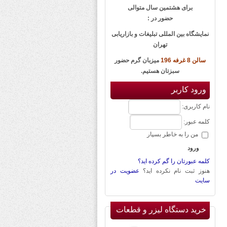
برای هشتمین سال متوالی
حضور در :
نمایشگاه بین المللی تبلیغات و بازاریابی
تهران
سالن 8 غرفه 196
میزبان گرم حضور
سبزتان هستیم.
ورود كاربر
نام كاربری:
كلمه عبور:
من را به خاطر بسپار
كلمه عبورتان را گم كرده اید؟
هنوز ثبت نام نكرده اید؟
عضویت در
سایت
خرید دستگاه لیزر و قطعات