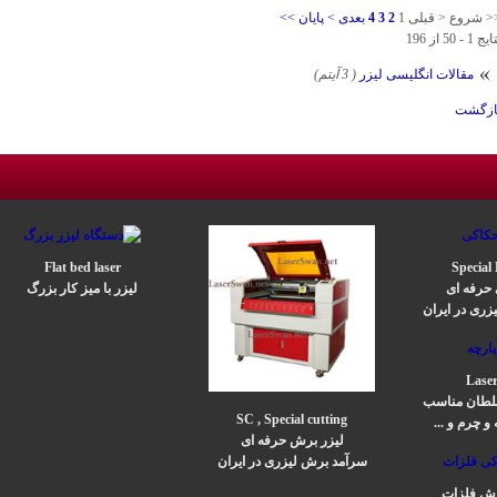
< شروع
< قبلی
1
2
3
4
بعدی >
پایان >>
یج 1 - 50 از 196
مقالات انگلیسی لیزر
( 3 آیتم)
ازگشت
Flat bed laser
Special
 حرفه ای
لیزر با میز کار بزرگ
زری در ایران
Laser
 غلطان مناسب
SC , Special cutting
و چرم و ...
لیزر برش حرفه ای
سرآمد برش لیزری در ایران
برش فلزات