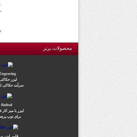
<
نتا
ب
محصولات برتر
 Engraving
لیزر حکاکی
سرآمد حکاکی لی
 flatbed
لیزر با میز کار
برای توپ پرچه 
فایبر لیزر 